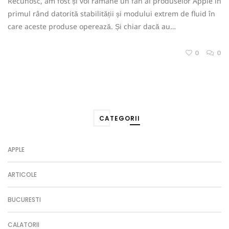
Recunosc, am fost și voi ramane un fan al produselor Apple în
primul rând datorită stabilității și modului extrem de fluid în
care aceste produse operează. Și chiar dacă au…
0
0
CATEGORII
APPLE
ARTICOLE
BUCURESTI
CALATORII