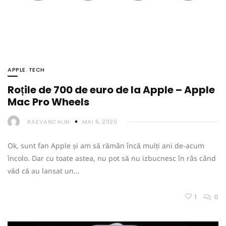
APPLE
,
TECH
Roțile de 700 de euro de la Apple – Apple
Mac Pro Wheels
RAZVANCALIN
MAI 6, 2020
Ok, sunt fan Apple și am să rămân încă mulți ani de-acum
încolo. Dar cu toate astea, nu pot să nu izbucnesc în râs când
văd că au lansat un…
1
0