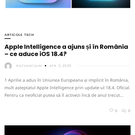
ARTICOLE
,
TECH
Apple Intelligence a ajuns și în România
– ce aduce iOS 18.4?
RAZVANCALIN
APR. 3, 2025
1 Aprilie a adus în Uniunea Europeana și implicit în România,
mult așteptatul Apple Intelligence prin update-ul 18.4. Oficial.
Pentru ca neoficial putea să îl activezi încă de anul trecut…
0
0