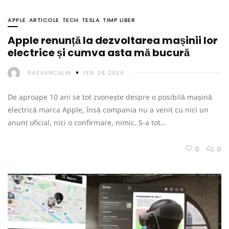
APPLE
,
ARTICOLE
,
TECH
,
TESLA
,
TIMP LIBER
Apple renunță la dezvoltarea mașinii lor
electrice și cumva asta mă bucură
RAZVANCALIN
FEB. 28, 2024
De aproape 10 ani se tot zvonește despre o posibilă mașină
electrică marca Apple, însă compania nu a venit cu nici un
anunț oficial, nici o confirmare, nimic. S-a tot…
0
0