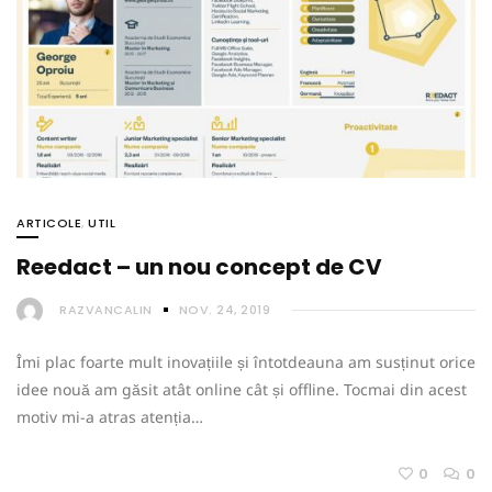
ARTICOLE
,
UTIL
Reedact – un nou concept de CV
RAZVANCALIN
NOV. 24, 2019
Îmi plac foarte mult inovațiile și întotdeauna am susținut orice
idee nouă am găsit atât online cât și offline. Tocmai din acest
motiv mi-a atras atenția…
0
0