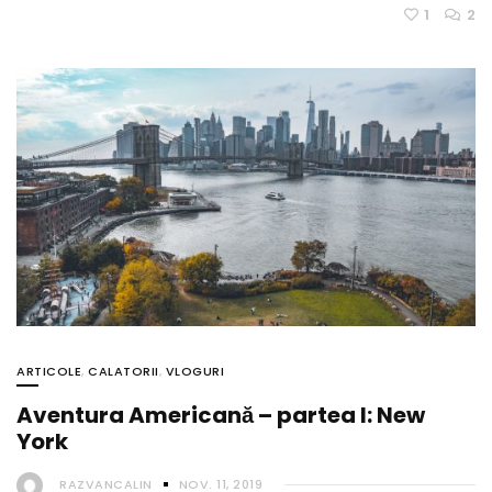
1
2
ARTICOLE
,
CALATORII
,
VLOGURI
Aventura Americană – partea I: New
York
RAZVANCALIN
NOV. 11, 2019