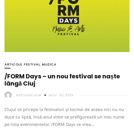
ARTICOLE
,
FESTIVAL
,
MUZICA
/FORM Days – un nou festival se naște
lângă Cluj
RAZVANCALIN
NOV. 30, 2019
Clujul se pricepe la festivaluri și tocmai de aceea nici nu nu
duce cu lipsă, însă anul viitor se prefigurează un nou nume
pe lista evenimentelor. /FORM Days se vrea…