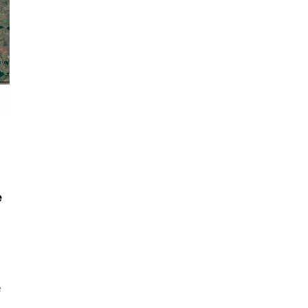
l
e
e