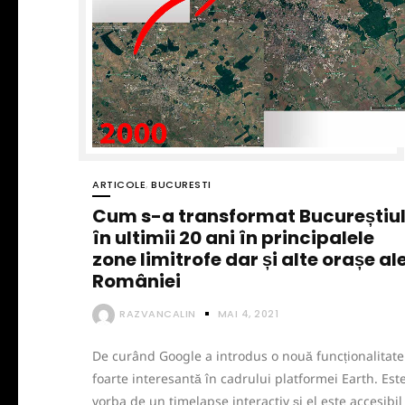
ARTICOLE
,
BUCURESTI
Cum s-a transformat Bucureștiu
în ultimii 20 ani în principalele
zone limitrofe dar și alte orașe al
României
RAZVANCALIN
MAI 4, 2021
De curând Google a introdus o nouă funcționalitate
foarte interesantă în cadrului platformei Earth. Est
vorba de un timelapse interactiv și el este accesibil