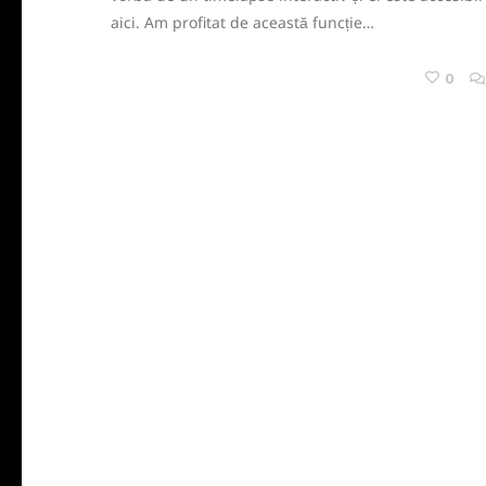
aici. Am profitat de această funcție…
0