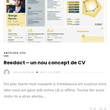
ARTICOLE
,
UTIL
Reedact – un nou concept de CV
RAZVANCALIN
NOV. 24, 2019
Îmi plac foarte mult inovațiile și întotdeauna am susținut orice
idee nouă am găsit atât online cât și offline. Tocmai din acest
motiv mi-a atras atenția…
0
0